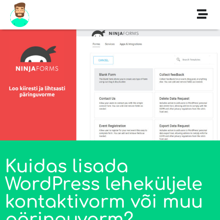
Kuidas lisada
WordPress leheküljele
kontaktivorm või muu
päringuvorm?