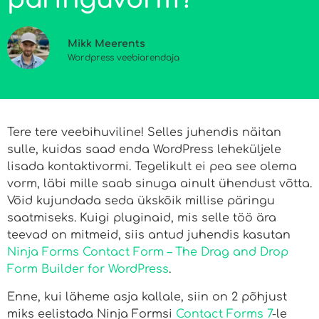
Mikk Meerents
Wordpress veebiarendaja
Tere tere veebihuviline! Selles juhendis näitan
sulle, kuidas saad enda WordPress leheküljele
lisada kontaktivormi. Tegelikult ei pea see olema
vorm, läbi mille saab sinuga ainult ühendust võtta.
Võid kujundada seda ükskõik millise päringu
saatmiseks. Kuigi pluginaid, mis selle töö ära
teevad on mitmeid, siis antud juhendis kasutan
Ninja Forms Contact Form – The Drag and Drop
Form Builder for WordPress
.
Enne, kui läheme asja kallale, siin on 2 põhjust
miks eelistada Ninja Formsi
Contact Forms 7
-le