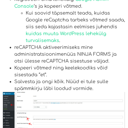
Console
‘s ja kopeeri võtmed.
Kui soovid täpsemalt teada, kuidas
Google reCaptcha tarbeks võtmed saada,
siis seda kajastasin eelmises juhendis
kuidas muuta WordPress lehekülg
turvalisemaks
.
reCAPTCHA aktiveerimiseks mine
administratsioonimenüüs NINJA FORMS ja
otsi ülesse reCAPTCHA sisestuse väljad.
Kopeeri võtmed ning keelekoodiks võid
sisestada “et”.
Salvesta ja ongi kõik. Nüüd ei tule sulle
spämmkirju läbi loodud vormide.