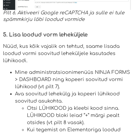
Pilt 6. Aktiveeri Google reCAPTCHA ja sulle ei tule
spämmkirju läbi loodud vormide
5. Lisa loodud vorm leheküljele
Nüüd, kus kõik vajalik on tehtud, saame lisada
loodud vormi soovitud leheküljele kasutades
lühikoodi.
Mine administratsioonimenüüs NINJA FORMS
> DASHBOARD ning kopeeri soovitud vormi
lühikood (vt pilt 7).
Ava soovitud lehekülg ja kopeeri lühikood
soovitud asukohta.
Otsi LÜHIKOOD ja kleebi kood sinna.
LÜHIKOOD bloki leiad “+” märgi pealt
otsides (vt pilt 8 vasak).
Kui tegemist on Elementoriga loodud