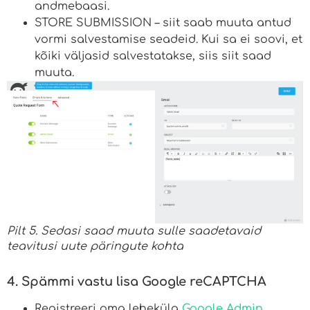
andmebaasi.
STORE SUBMISSION – siit saab muuta antud
vormi salvestamise seadeid. Kui sa ei soovi, et
kõiki väljasid salvestatakse, siis siit saad
muuta.
Pilt 5. Sedasi saad muuta sulle saadetavaid
teavitusi uute päringute kohta
4. Spämmi vastu lisa Google reCAPTCHA
Registreeri oma lehekülg
Google Admin