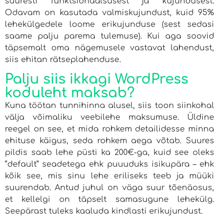
suuresti funktsionaalsusest ja kujundusest.
Odavam on kasutada valmiskujundust, kuid 95%
lehekülgedele loome erikujunduse (sest sedasi
saame palju parema tulemuse). Kui aga soovid
täpsemalt oma nägemusele vastavat lahendust,
siis ehitan rätseplahenduse.
Palju siis ikkagi WordPress
koduleht maksab?
Kuna töötan tunnihinna alusel, siis toon siinkohal
välja võimaliku veebilehe maksumuse. Üldine
reegel on see, et mida rohkem detailidesse minna
ehituse käigus, seda rohkem aega võtab. Suures
pildis saab lehe püsti ka 200€-ga, kuid see oleks
“default” seadetega ehk puuuduks isikupära – ehk
kõik see, mis sinu lehe eriliseks teeb ja müüki
suurendab. Antud juhul on väga suur tõenäosus,
et kellelgi on täpselt samasugune lehekülg.
Seepärast tuleks kaaluda kindlasti erikujundust.