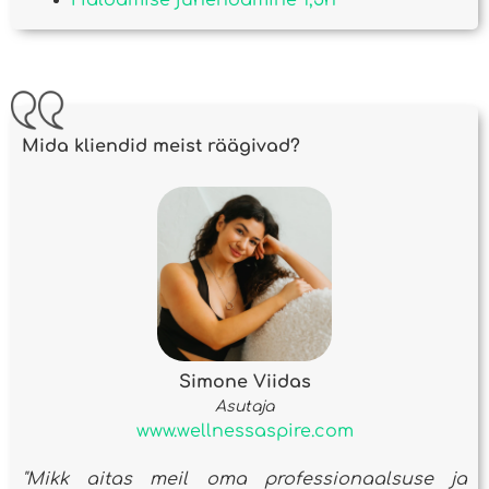
Haldamise juhendamine 1,5h
Mida kliendid meist räägivad?
Simone Viidas
Asutaja
www.wellnessaspire.com
"Mikk aitas meil oma professionaalsuse ja