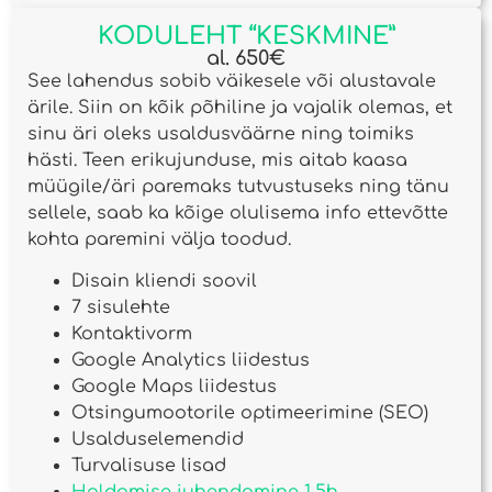
KODULEHT “KESKMINE”
al. 650€
See lahendus sobib väikesele või alustavale
ärile. Siin on kõik põhiline ja vajalik olemas, et
sinu äri oleks usaldusväärne ning toimiks
hästi. Teen erikujunduse, mis aitab kaasa
müügile/äri paremaks tutvustuseks ning tänu
sellele, saab ka kõige olulisema info ettevõtte
kohta paremini välja toodud.
Disain kliendi soovil
7 sisulehte
Kontaktivorm
Google Analytics liidestus
Google Maps liidestus
Otsingumootorile optimeerimine (SEO)
Usalduselemendid
Turvalisuse lisad