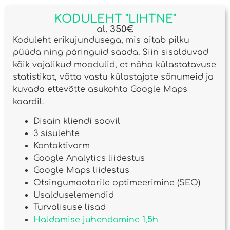
KODULEHT "LIHTNE"
al. 350€​
Koduleht erikujundusega, mis aitab pilku
püüda ning päringuid saada. Siin sisalduvad
kõik vajalikud moodulid, et näha külastatavuse
statistikat, võtta vastu külastajate sõnumeid ja
kuvada ettevõtte asukohta Google Maps
kaardil.
Disain kliendi soovil
3 sisulehte
Kontaktivorm
Google Analytics liidestus
Google Maps liidestus
Otsingumootorile optimeerimine (SEO)
Usalduselemendid
Turvalisuse lisad
Haldamise juhendamine 1,5h