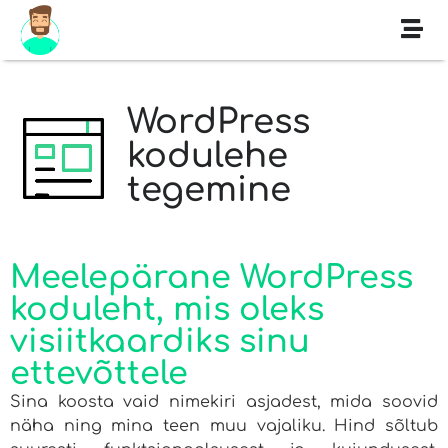
WordPress
kodulehe
tegemine
Meelepärane WordPress
koduleht, mis oleks
visiitkaardiks sinu
ettevõttele
Sina koosta vaid nimekiri asjadest, mida soovid
näha ning mina teen muu vajaliku. Hind sõltub