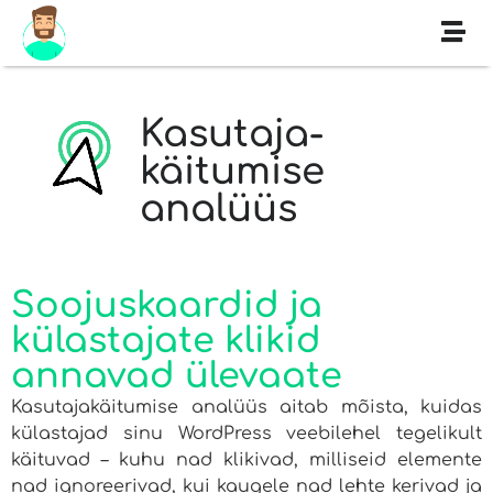
Kasutaja-
käitumise
analüüs
Soojuskaardid ja
külastajate klikid
annavad ülevaate
Kasutajakäitumise analüüs aitab mõista, kuidas
külastajad sinu WordPress veebilehel tegelikult
käituvad – kuhu nad klikivad, milliseid elemente
nad ignoreerivad, kui kaugele nad lehte kerivad ja