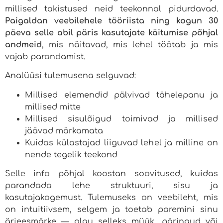
millised takistused neid teekonnal pidurdavad.
Paigaldan veebilehele tööriista ning kogun 30
päeva selle abil päris kasutajate käitumise põhjal
andmeid
, mis näitavad, mis lehel töötab ja mis
vajab parandamist.
Analüüsi tulemusena selguvad:
Millised elemendid pälvivad tähelepanu ja
millised mitte
Millised sisulõigud toimivad ja millised
jäävad märkamata
Kuidas külastajad liiguvad lehel ja milline on
nende tegelik teekond
Selle info põhjal koostan soovitused, kuidas
parandada lehe struktuuri, sisu ja
kasutajakogemust. Tulemuseks on veebileht, mis
on intuitiivsem, selgem ja toetab paremini sinu
ärieesmärke — olgu selleks müük, päringud või