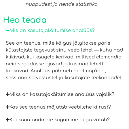
nuppudest ja nende statistika.
Hea teada
Mis on kasutajakäitumise analüüs?
See on teenus, mille käigus jälgitakse päris
külastajate tegevust sinu veebilehel — kuhu nad
klikivad, kui kaugele kerivad, millised elemendid
neid segadusse ajavad ja kus nad lehelt
lahkuvad. Analüüs põhineb heatmap’idel,
sessioonisalvestustel ja kasutajate teekondadel.
Miks on kasutajakäitumise analüüs vajalik?
Kas see teenus mõjutab veebilehe kiirust?
Kui kaua andmete kogumine aega võtab?