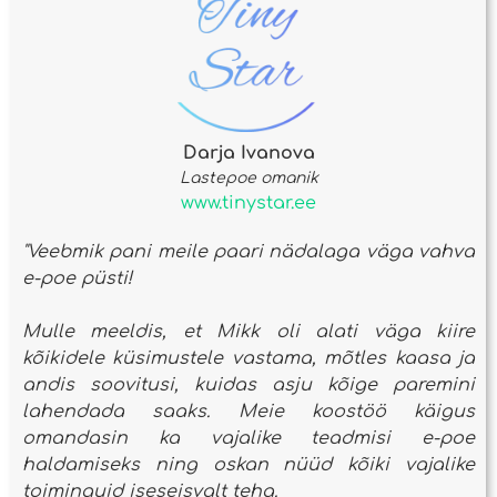
Darja Ivanova
Lastepoe omanik
www.tinystar.ee
"Veebmik pani meile paari nädalaga väga vahva
e-poe püsti!
Mulle meeldis, et Mikk oli alati väga kiire
kõikidele küsimustele vastama, mõtles kaasa ja
andis soovitusi, kuidas asju kõige paremini
lahendada saaks. Meie koostöö käigus
omandasin ka vajalike teadmisi e-poe
haldamiseks ning oskan nüüd kõiki vajalike
toiminguid iseseisvalt teha.