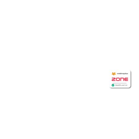
Meie
võtmeteenused