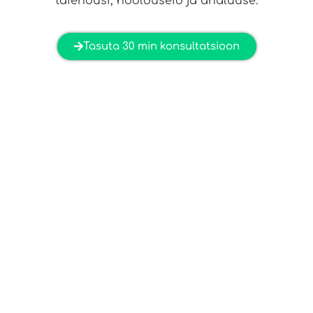
täiendusi, hoolduseid ja analüüse.
Tasuta 30 min konsultatsioon