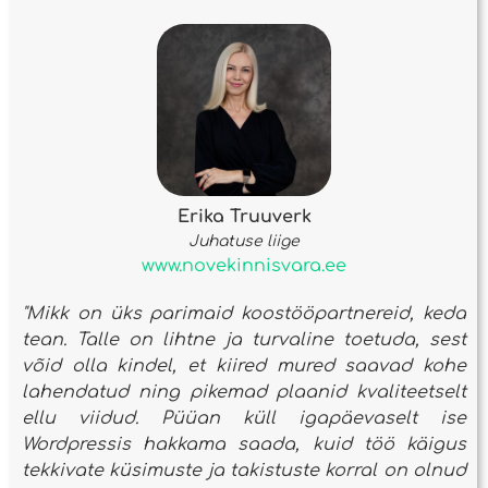
Erika Truuverk
Juhatuse liige
www.novekinnisvara.ee
"Mikk on üks parimaid koostööpartnereid, keda
tean. Talle on lihtne ja turvaline toetuda, sest
võid olla kindel, et kiired mured saavad kohe
lahendatud ning pikemad plaanid kvaliteetselt
ellu viidud. Püüan küll igapäevaselt ise
Wordpressis hakkama saada, kuid töö käigus
tekkivate küsimuste ja takistuste korral on olnud