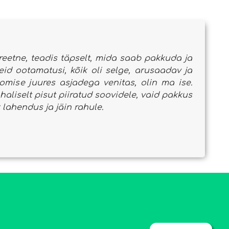
kreetne, teadis täpselt, mida saab pakkuda ja
eid ootamatusi, kõik oli selge, arusaadav ja
oomise juures asjadega venitas, olin ma ise.
aliselt pisut piiratud soovidele, vaid pakkus
 lahendus ja jäin rahule.