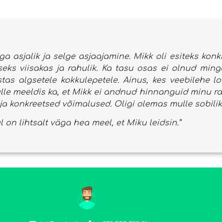
ga asjalik ja selge asjaajamine. Mikk oli esiteks kon
seks viisakas ja rahulik. Ka tasu osas ei olnud ming
stas algsetele kokkulepetele. Ainus, kes veebilehe l
le meeldis ka, et Mikk ei andnud hinnanguid minu rah
ja konkreetsed võimalused. Oligi olemas mulle sobilik
 on lihtsalt väga hea meel, et Miku leidsin.”