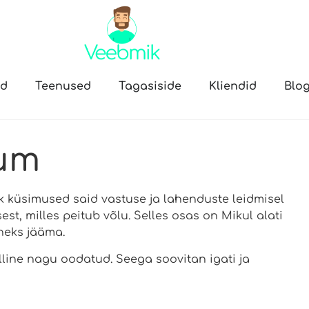
öd
Teenused
Tagasiside
Kliendid
Blog
um
Kõik küsimused said vastuse ja lahenduste leidmisel
est, milles peitub võlu. Selles osas on Mikul alati
heks jääma.
lline nagu oodatud. Seega soovitan igati ja