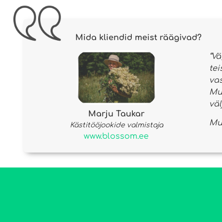
Mida kliendid meist räägivad?
“Vä
tei
va
Mul
väl
Marju Taukar
Mul
Kästitööjookide valmistaja
www.blossom.ee