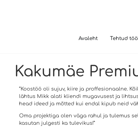
Avaleht
Tehtud tö
Kakumäe Premi
“Koostöö oli sujuv, kiire ja proffesionaalne. 
lähtus Mikk alati kliendi mugavusest ja lihtsus
head ideed ja mõtted kui endal kipub neid vä
Oma projektiga olen väga rahul ja tulemus se
kasutan julgesti ka tulevikus!”