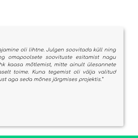
aajamine oli lihtne. Julgen soovitada küll ning
ning omapoolsete soovituste esitamist nagu
k kaasa mõtlemist, mitte ainult ülesannete
selt toime. Kuna tegemist oli välja valitud
ust aga seda mõnes järgmises projektis.”