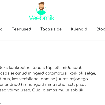
öd
Teenused
Tagasiside
Kliendid
Blog
iteks konkreetne, teadis täpselt, mida saab
 osas ei olnud mingeid ootamatusi, kõik oli selge,
Ainus, kes veebilehe loomise juures asjadega
k ei andnud hinnanguid minu rahaliselt pisut
tsed võimalused. Oligi olemas mulle sobilik
”