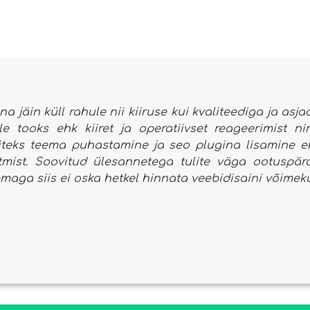
na jäin küll rahule nii kiiruse kui kvaliteediga ja asj
ile tooks ehk kiiret ja operatiivset reageerimist 
iteks teema puhastamine ja seo plugina lisamine eh
itmist. Soovitud ülesannetega tulite väga ootuspära
maga siis ei oska hetkel hinnata veebidisaini võimek