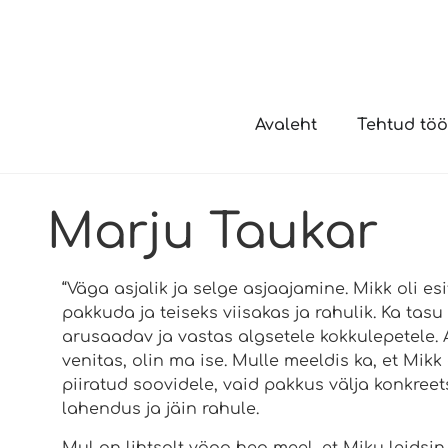
Avaleht
Tehtud tö
Marju Taukar
“Väga asjalik ja selge asjaajamine. Mikk oli es
pakkuda ja teiseks viisakas ja rahulik. Ka tasu
arusaadav ja vastas algsetele kokkulepetele. 
venitas, olin ma ise. Mulle meeldis ka, et Mik
piiratud soovidele, vaid pakkus välja konkree
lahendus ja jäin rahule.
Mul on lihtsalt väga hea meel, et Miku leidsin.