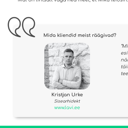
Mida kliendid meist räägivad?
“Mi
es
nä
tä
tee
Kristjan Urke
Sisearhidekt
www.lavi.ee