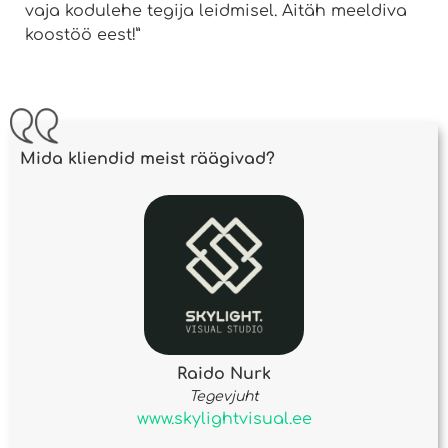
vaja kodulehe tegija leidmisel. Aitäh meeldiva
koostöö eest!”
Mida kliendid meist räägivad?
Raido Nurk
Tegevjuht
www.skylightvisual.ee