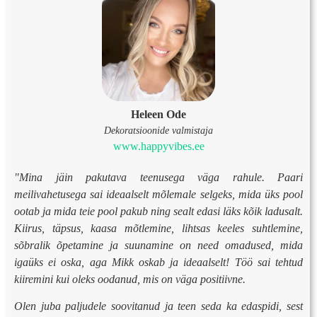
Heleen Ode
Dekoratsioonide valmistaja
www.happyvibes.ee
"Mina jäin pakutava teenusega väga rahule. Paari
meilivahetusega sai ideaalselt mõlemale selgeks, mida üks pool
ootab ja mida teie pool pakub ning sealt edasi läks kõik ladusalt.
Kiirus, täpsus, kaasa mõtlemine, lihtsas keeles suhtlemine,
sõbralik õpetamine ja suunamine on need omadused, mida
igaüks ei oska, aga Mikk oskab ja ideaalselt! Töö sai tehtud
kiiremini kui oleks oodanud, mis on väga positiivne.
Olen juba paljudele soovitanud ja teen seda ka edaspidi, sest