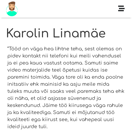
Karolin Linamäe
“Tööd on väga hea lihtne teha, sest olemas on
pidev kontakt nii telefoni kui meili vahendusel
ja ei pea kaua vastust ootama. Samuti saime
video materjalide teel õpetusi kuidas ise
paremini toimida. Väga tore oli ka enda poolne
initsatiiv ehk mainisid ka asju meile mida
tuleks muuta või saaks veel paremaks teha ehk
oli näha, et olid asjasse süvenenud ja
keskendunud. Jäime töö kiirusega väga rahule
ja ka kvaliteediga. Samuti ei mõjutanud töö
kvaliteeti ega kiirust see, kui vahepeal uusi
ideid juurde tuli.