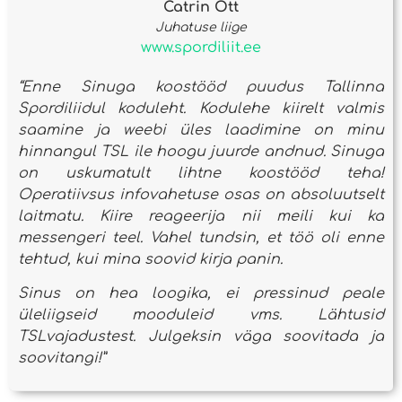
Catrin Ott
Juhatuse liige
www.spordiliit.ee
“Enne Sinuga koostööd puudus Tallinna
Spordiliidul koduleht. Kodulehe kiirelt valmis
saamine ja weebi üles laadimine on minu
hinnangul TSL ile hoogu juurde andnud. Sinuga
on uskumatult lihtne koostööd teha!
Operatiivsus infovahetuse osas on absoluutselt
laitmatu. Kiire reageerija nii meili kui ka
messengeri teel. Vahel tundsin, et töö oli enne
tehtud, kui mina soovid kirja panin.
Sinus on hea loogika, ei pressinud peale
üleliigseid mooduleid vms. Lähtusid
TSLvajadustest. Julgeksin väga soovitada ja
soovitangi!”