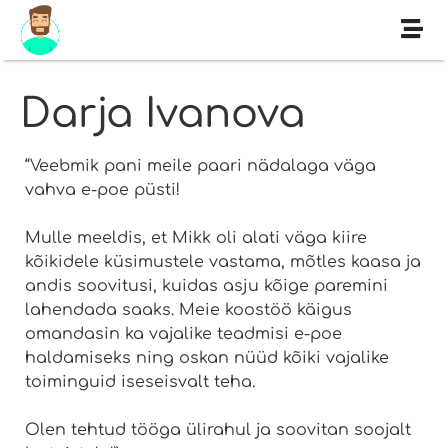
Darja Ivanova
“Veebmik pani meile paari nädalaga väga
vahva e-poe püsti!
Mulle meeldis, et Mikk oli alati väga kiire
kõikidele küsimustele vastama, mõtles kaasa ja
andis soovitusi, kuidas asju kõige paremini
lahendada saaks. Meie koostöö käigus
omandasin ka vajalike teadmisi e-poe
haldamiseks ning oskan nüüd kõiki vajalike
toiminguid iseseisvalt teha.
Olen tehtud tööga ülirahul ja soovitan soojalt