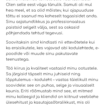
Olen selle eest väga tänulik. Samuti oli mul
hea meel, et sa olid mõistev, kui ajapuuduse
tõttu ei saanud ma koheselt tagasisidet anda.
Sinu asjatundlikkus ja professionaalsus
paistsid selgelt välja, sest sa oskasid
põhjendada tehtud tegevusi.
Soovitaksin sind kindlasti nii ettevõtetele kui
ka eraisikutele, kes vajavad abi kodulehtede, e-
poodide või muude sinu pakutavate
teenustega.
Töö kiirus ja kvaliteet vastasid minu ootustele.
Sa järgisid täpselt minu juhiseid ning
lõpptulemus – koduleht – vastas täielikult minu
soovidele: see on puhas, selge ja visuaalselt
kaunis. Eriti rõõmustab mind see, et mitmed
minu kolleegid ja kliendid on kiitnud veebilehe
ülesehitust ja kasutajasõbralikkust, mis oli