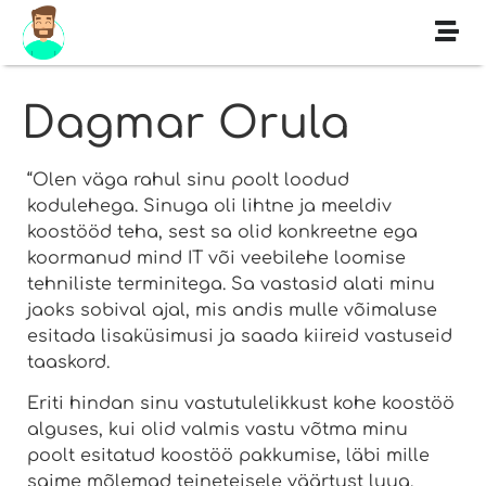
Dagmar Orula
“Olen väga rahul sinu poolt loodud
kodulehega. Sinuga oli lihtne ja meeldiv
koostööd teha, sest sa olid konkreetne ega
koormanud mind IT või veebilehe loomise
tehniliste terminitega. Sa vastasid alati minu
jaoks sobival ajal, mis andis mulle võimaluse
esitada lisaküsimusi ja saada kiireid vastuseid
taaskord.
Eriti hindan sinu vastutulelikkust kohe koostöö
alguses, kui olid valmis vastu võtma minu
poolt esitatud koostöö pakkumise, läbi mille
saime mõlemad teineteisele väärtust luua.