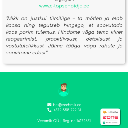
www.e-lapsehoidja.ee
“Mikk on justkui tiimiliige – ta mõtleb ja elab
kaasa ning tegutseb hingega, et saavutada
koos parim tulemus. Hindame väga tema kiiret
reageerimist, proaktiivsust, detailsust ja
vastutulelikkust. Jäime tööga väga rahule ja
soovitame edasi!”
hei@veebmik.ee
+372 555 722 31
Veebmik OÜ | Reg. nr. 16172631