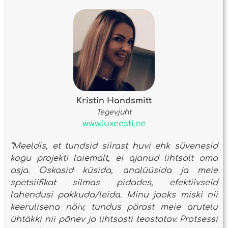
Kristin Handsmitt
Tegevjuht
www.luxeesti.ee
“Meeldis, et tundsid siirast huvi ehk süvenesid
kogu projekti laiemalt, ei ajanud lihtsalt oma
asja. Oskasid küsida, analüüsida ja meie
spetsiifikat silmas pidades, efektiivseid
lahendusi pakkuda/leida. Minu jaoks miski nii
keerulisena näiv, tundus pärast meie arutelu
ühtäkki nii põnev ja lihtsasti teostatav. Protsessi