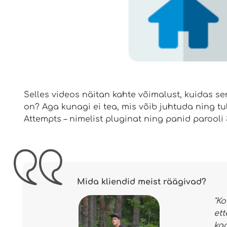
Selles videos näitan kahte võimalust, kuidas ser
on? Aga kunagi ei tea, mis võib juhtuda ning tu
Attempts – nimelist pluginat ning panid parooli 
Mida kliendid meist räägivad?
"K
et
ka