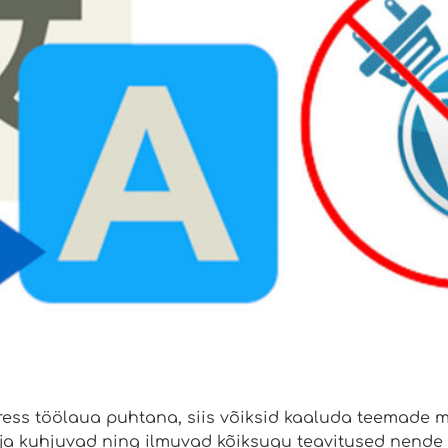
ss töölaua puhtana, siis võiksid kaaluda teemade mu
 ja kuhjuvad ning ilmuvad kõiksugu teavitused nende