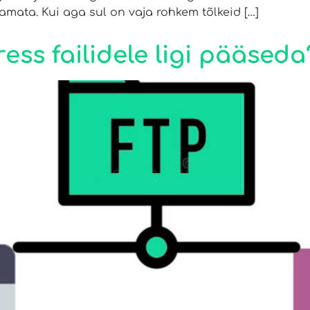
mata. Kui aga sul on vaja rohkem tõlkeid […]
ess failidele ligi pääseda