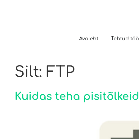
Avaleht
Tehtud tö
Silt:
FTP
Kuidas teha pisitõlke