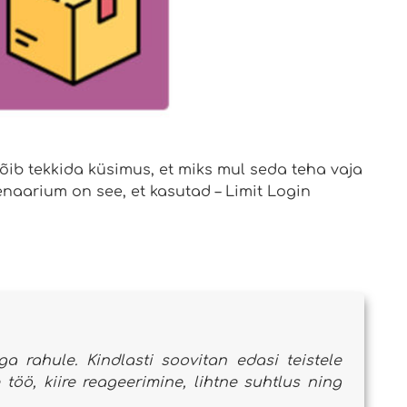
võib tekkida küsimus, et miks mul seda teha vaja
enaarium on see, et kasutad – Limit Login
a rahule. Kindlasti soovitan edasi teistele
öö, kiire reageerimine, lihtne suhtlus ning