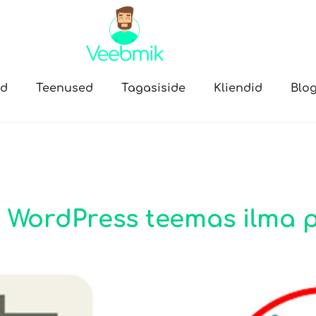
öd
Teenused
Tagasiside
Kliendid
Blog
id WordPress teemas ilma 