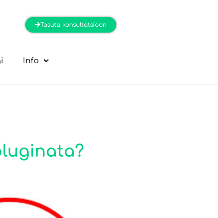
Tasuta konsultatsioon
i
Info
pluginata?