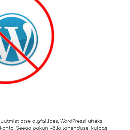
utmist otse algfailides. WordPressi üheks
 kohta. Seega pakun välja lahenduse, kuidas