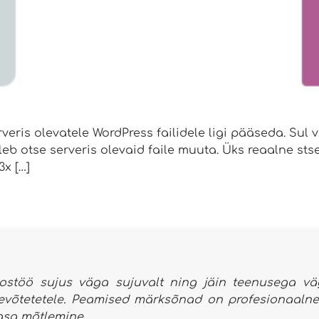
veris olevatele WordPress failidele ligi pääseda. Sul 
leb otse serveris olevaid faile muuta. Üks reaalne sts
3x […]
oostöö sujus väga sujuvalt ning jäin teenusega väg
tevõtetetele. Peamised märksõnad on profesionaalne t
asa mõtlemine.