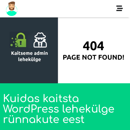
Kuidas kaitsta
WordPress lehekülge
rünnakute eest