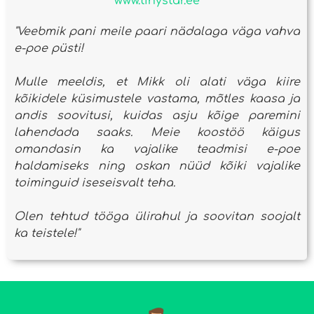
www.tinystar.ee
"Veebmik pani meile paari nädalaga väga vahva
e-poe püsti!
Mulle meeldis, et Mikk oli alati väga kiire
kõikidele küsimustele vastama, mõtles kaasa ja
andis soovitusi, kuidas asju kõige paremini
lahendada saaks. Meie koostöö käigus
omandasin ka vajalike teadmisi e-poe
haldamiseks ning oskan nüüd kõiki vajalike
toiminguid iseseisvalt teha.
Olen tehtud tööga ülirahul ja soovitan soojalt
ka teistele!"