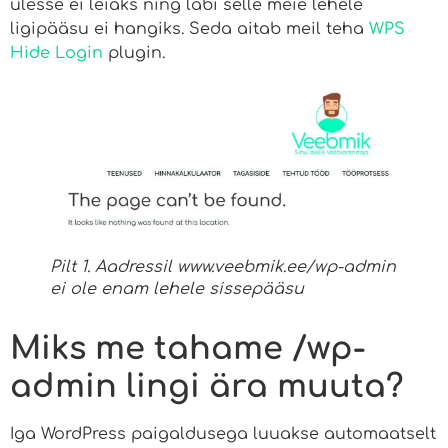
ülesse ei leiaks ning läbi selle meie lehele
ligipääsu ei hangiks. Seda aitab meil teha
WPS
Hide Login
plugin.
Pilt 1. Aadressil www.veebmik.ee/wp-admin
ei ole enam lehele sissepääsu
Miks me tahame /wp-
admin lingi ära muuta?
Iga WordPress paigaldusega luuakse automaatselt