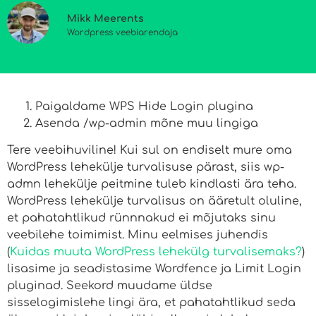
Mikk Meerents
Wordpress veebiarendaja
Paigaldame WPS Hide Login plugina
Asenda /wp-admin mõne muu lingiga
Tere veebihuviline! Kui sul on endiselt mure oma
WordPress lehekülje turvalisuse pärast, siis wp-
admn lehekülje peitmine tuleb kindlasti ära teha.
WordPress lehekülje turvalisus on ääretult oluline,
et pahatahtlikud rünnnakud ei mõjutaks sinu
veebilehe toimimist. Minu eelmises juhendis
(
Kuidas muuta WordPress lehekülg turvalisemaks?
)
lisasime ja seadistasime Wordfence ja Limit Login
pluginad. Seekord muudame üldse
sisselogimislehe lingi ära, et pahatahtlikud seda