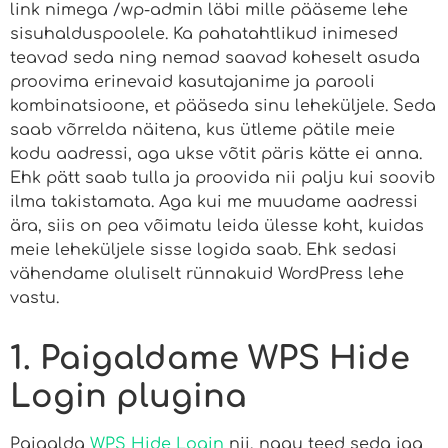
link nimega /wp-admin läbi mille pääseme lehe
sisuhalduspoolele. Ka pahatahtlikud inimesed
teavad seda ning nemad saavad koheselt asuda
proovima erinevaid kasutajanime ja parooli
kombinatsioone, et pääseda sinu leheküljele. Seda
saab võrrelda näitena, kus ütleme pätile meie
kodu aadressi, aga ukse võtit päris kätte ei anna.
Ehk pätt saab tulla ja proovida nii palju kui soovib
ilma takistamata. Aga kui me muudame aadressi
ära, siis on pea võimatu leida ülesse koht, kuidas
meie leheküljele sisse logida saab. Ehk sedasi
vähendame oluliselt rünnakuid WordPress lehe
vastu.
1. Paigaldame WPS Hide
Login plugina
Paigalda
WPS Hide Login
nii, nagu teed seda iga