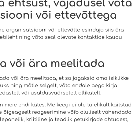
rja ehtsust, vajadusel võta
iooni või ettevõttega
e organisatsiooni või ettevõtte esindaja siis ära
veebileht ning võta seal olevate kontaktide kaudu
a või ära meelitada
ada või ära meelitada, et sa jagaksid oma isiklikke
uks ning mõtle selgelt, võta endale aega kirja
dastelt või usaldusväärsetelt allikatelt.
n meie endi kätes. Me keegi ei ole täielikult kaitstud
e õigeagselt reageerimine võib oluliselt vähendada
epanelik, kriitiline ja teadlik petukirjade ohtudest,