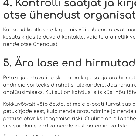
4. Kontrolli saatjat ja ki
otse ühendust organisats
Kui saad kahtlase e-kirja, mis väidab end olevat mõn
kasuta kirjas leiduvaid kontakte, vaid leia ametlik 
nende otse ühendust.
5. Ära lase end hirmutad
Petukirjade tavaline skeem on kirja saaja ära hirmut
andmeid või teeksid rahalisi ülekandeid. Jää rahulik
analüüsimiseks. Kui sul on kahtlusi siis küsi nõu lähe
Kokkuvõtvalt võib öelda, et meie e-posti turvalisus o
petukirjade eest, kuid nende äratundmine ja nendel
pettuse ohvriks langemise riski. Oluline on olla tähel
siis suudame end ka nende eest paremini kaitsta.