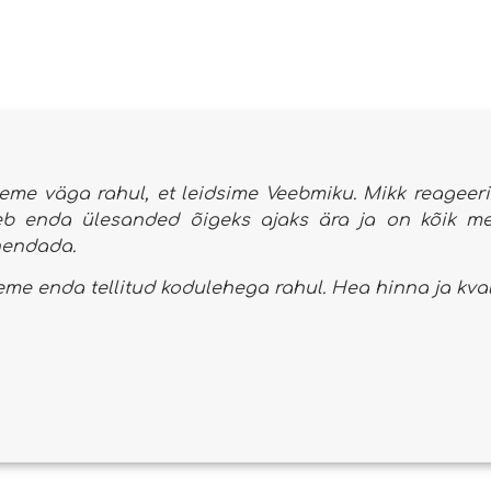
leme väga rahul, et leidsime Veebmiku. Mikk reageeri
eb enda ülesanded õigeks ajaks ära ja on kõik m
hendada.
me enda tellitud kodulehega rahul. Hea hinna ja kvali