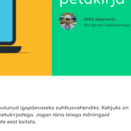
Mikk Meerents
Wordpress veebiarendaja
uutunud igapäevaseks suhtlusvahendiks. Kahjuks on
 petukirjadega. Jagan täna teiega mõningaid
e eest kaitsta.