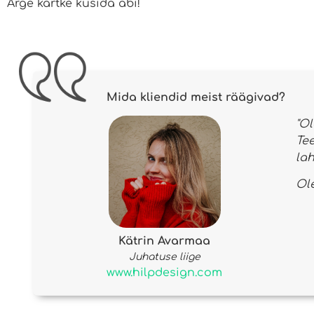
Ärge kartke küsida abi!
Mida kliendid meist räägivad?
"O
Te
la
Ole
Kätrin Avarmaa
Juhatuse liige
www.hilpdesign.com