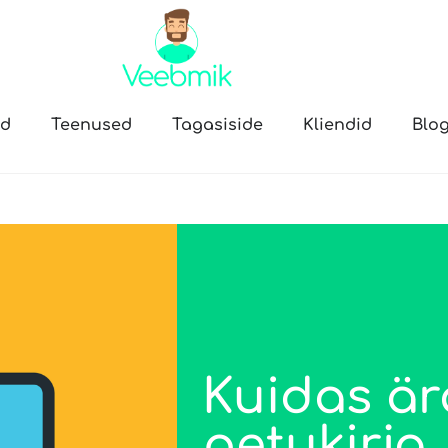
öd
Teenused
Tagasiside
Kliendid
Blog
Kuidas är
petukirja