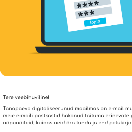
Tere veebihuviline!
Tänapäeva digitaliseerunud maailmas on e-mail m
meie e-maili postkastid hakanud täituma erinevate
näpunäiteid, kuidas neid ära tunda ja end petukirjad