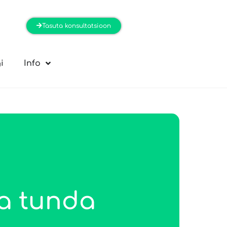
Tasuta konsultatsioon
i
Info
a tunda