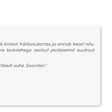
b kiiresti hädaolukorras ja annab head nõu.
eie kodulehega seotud probleemid suutnud
teedi suhe. Soovitan."