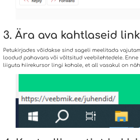
3. Ära ava kahtlaseid lin
Petukirjades võidakse sind sageli meelitada vajutama 
loodud pahavara või võltsitud veebilehtedele. Enne l
liiguta hiirekursor lingi kohale, et all vasakul on näh