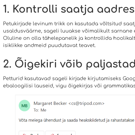
1. Kontrolli saatja aadres
Petukirjade levinum trikk on kasutada võltsitud saatj
usaldusväärne, sageli luuakse võimalikult sarnane e
Oluline on olla tähelepanelik ja kontrollida hoolikalt 
isiklikke andmeid puudutavat teavet.
2. Õigekiri võib paljasta
Petturid kasutavad sageli kirjade kirjutamiseks Googl
ebaloogilisi lauseid, vigu õigekirjas või grammatikas