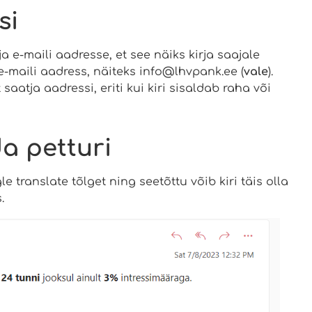
si
a e-maili aadresse, et see näiks kirja saajale
-maili aadress, näiteks info@lhvpank.ee (
vale
).
saatja aadressi, eriti kui kiri sisaldab raha või
da petturi
e translate tõlget ning seetõttu võib kiri täis olla
.